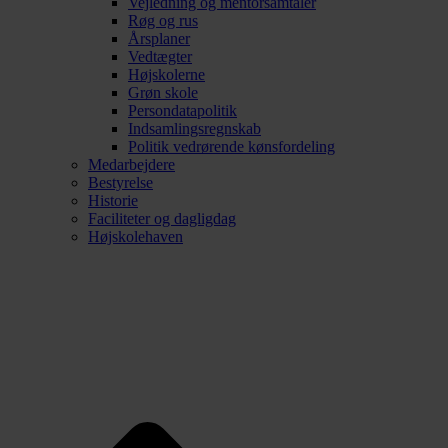
Vejledning og mentorsamtaler
Røg og rus
Årsplaner
Vedtægter
Højskolerne
Grøn skole
Persondatapolitik
Indsamlingsregnskab
Politik vedrørende kønsfordeling
Medarbejdere
Bestyrelse
Historie
Faciliteter og dagligdag
Højskolehaven