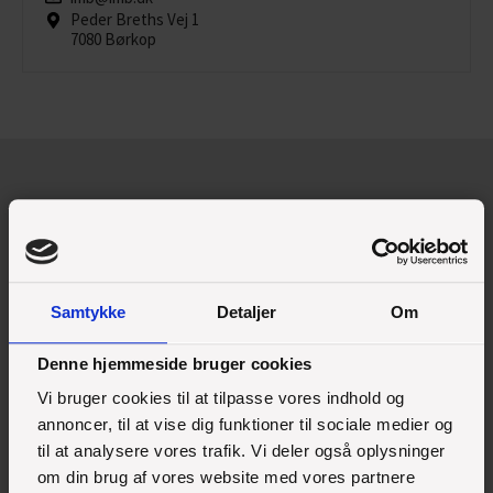
Peder Breths Vej 1
7080 Børkop
Tilmeld dig vores nyhedsmail
Vil du gerne høre mere om Børkop Højskole og vores
elevers hverdag? Så modtag vores nyhedsmail. Vi kommer
Samtykke
Detaljer
Om
ikke til at spamme dig – det lover vi.
Denne hjemmeside bruger cookies
Vi bruger cookies til at tilpasse vores indhold og
annoncer, til at vise dig funktioner til sociale medier og
til at analysere vores trafik. Vi deler også oplysninger
om din brug af vores website med vores partnere