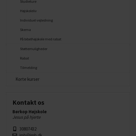
Studieture
Højskoleliv
Individuel vejledning
Skema
På bibelhøjskole med rabat
Støttemuligheder
Rabat
Tilmelding
Korte kurser
Kontakt os
Børkop Højskole
Jesus på hjerte
30807432
imb@imb.dk