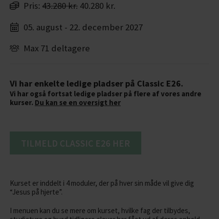
Pris:
43.280 kr.
40.280 kr.
05. august - 22. december 2027
Max 71 deltagere
Vi har enkelte ledige pladser på Classic E26.
Vi har også fortsat ledige pladser på flere af vores andre
kurser.
Du kan se en oversigt her
TILMELD CLASSIC E26 HER
Kurset er inddelt i 4 moduler, der på hver sin måde vil give dig
“Jesus på hjerte”.
I menuen kan du se mere om kurset, hvilke fag der tilbydes,