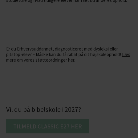
studieture og hvad tidligere elever har fået ud af deres ophold.
Bliv flyttet – kom ud over dine begrænsninger
Er du Erhvervsuddannet, diagnosticeret med dysleksi eller
pitstop-elev? – Måske kan du få rabat på dit højskoleophold!
Læs
mere om vores støtteordninger her.
Vil du på bibelskole i 2027?
TILMELD CLASSIC E27 HER