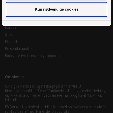
Kun nødvendige cookies
Links
Forside
Skolen
Kontakt
Persondatapolitik
Fødevarestyrelsens smiley-rapporter
Om skolen
Giv dig selv et break og stil skarpt på din fremtid. Et
bibelskoleophold på 5 eller 10 måneder vil få afgørende betydning i
dit liv – uanset om du er ny i troen eller har brug for et “kick” i dit
kristenliv.
På Børkop Højskole vil du blive fyldt med oplevelser og samtidig få
ro til at “geare” ned. Her er der plads til alle!