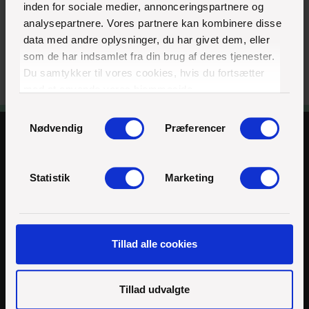
inden for sociale medier, annonceringspartnere og
analysepartnere. Vores partnere kan kombinere disse
data med andre oplysninger, du har givet dem, eller
som de har indsamlet fra din brug af deres tjenester.
Du samtykker til vores cookies, hvis du fortsætter
med at anvende vores hjemmeside.
Samtykkevalg
Nødvendig
Præferencer
Statistik
Marketing
Børkop Højskole
Tillad alle cookies
30 80 74 32
imb@imb.dk
Tillad udvalgte
Peder Breths Vej 1
7080 Børkop