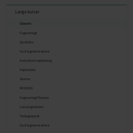
Lange kurser
Classic
Fagoversigt
Studietur
Gud & grønne skove
Individuel vejledning
Højskoleliv
Skema
PASSION
Fagoversigt Passion
Lovsangsskolen
Teologisporet
Gud & grønne skove