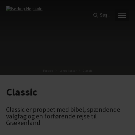
SØG
LUK
Søg...
Forside
Lange kurser
Classic
Classic
Classic er proppet med bibel, spændende
valgfag og en forførende rejse til
Grækenland